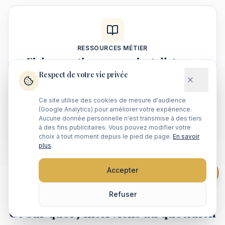
RESSOURCES MÉTIER
Fiches pratiques pour installateurs
sécurité électronique
Respect de votre vie privée
Normes, pilotage, RGPD, technologies vidéo : des
repères concrets, à lire en quelques minutes.
Ce site utilise des cookies de mesure d'audience
(Google Analytics) pour améliorer votre expérience.
Voir les ressources
Aucune donnée personnelle n'est transmise à des tiers
à des fins publicitaires. Vous pouvez modifier votre
choix à tout moment depuis le pied de page.
En savoir
plus
.
Accepter
Besoin d'un rappel ?
Refuser
SUJETS CONCRETS
Ce sur quoi j'interviens au quotidien