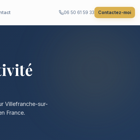
ntact
06 50 61 59 33
Contactez-moi
ivité
r Villefranche-sur-
en France.