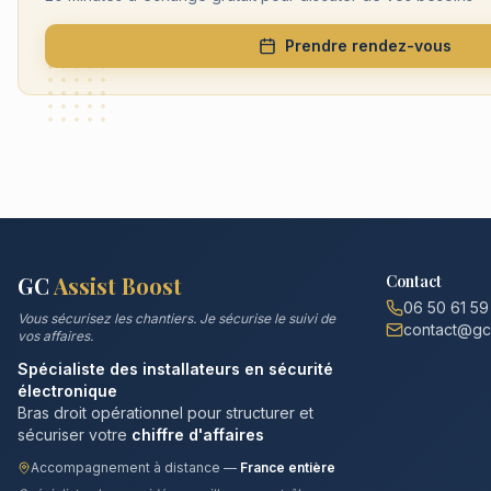
Prendre rendez-vous
GC
Assist Boost
Contact
06 50 61 59
Vous sécurisez les chantiers. Je sécurise le suivi de
contact@gca
vos affaires.
Spécialiste des installateurs en sécurité
électronique
Bras droit opérationnel pour structurer et
sécuriser votre
chiffre d'affaires
Accompagnement à distance —
France entière