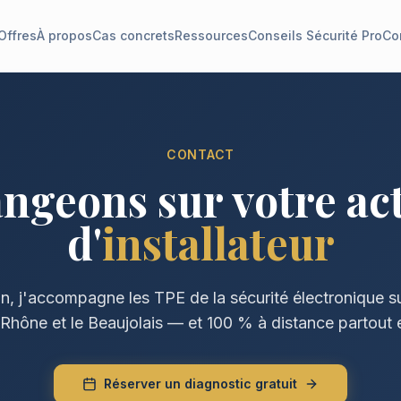
Offres
À propos
Cas concrets
Ressources
Conseils Sécurité Pro
Co
CONTACT
ngeons sur votre act
d'
installateur
, j'accompagne les TPE de la sécurité électronique su
 Rhône et le Beaujolais — et 100 % à distance partout 
Réserver un diagnostic gratuit