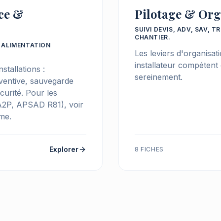
ce &
Pilotage & Org
SUIVI DEVIS, ADV, SAV, T
CHANTIER.
 ALIMENTATION
Les leviers d'organisat
installateur compétent
stallations :
sereinement.
ventive, sauvegarde
curité. Pour les
 A2P, APSAD R81), voir
me.
Explorer
8 FICHES