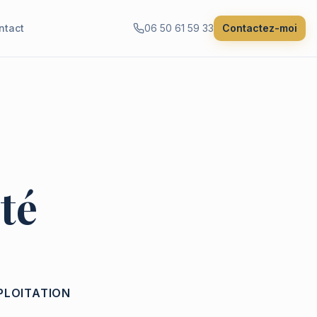
ntact
06 50 61 59 33
Contactez-moi
té
XPLOITATION