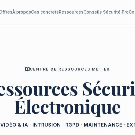
Offres
À propos
Cas concrets
Ressources
Conseils Sécurité Pro
Co
CENTRE DE RESSOURCES MÉTIER
essources Sécuri
Électronique
· VIDÉO & IA · INTRUSION · RGPD · MAINTENANCE · E