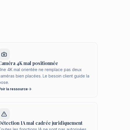
Caméra 4K mal positionnée
Une 4K mal orientée ne remplace pas deux
caméras bien placées. Le besoin client guide la
pose.
Voir la ressource
Détection IA mal cadrée juridiquement
Toutes les fonctions IA ne sont pas autorisées