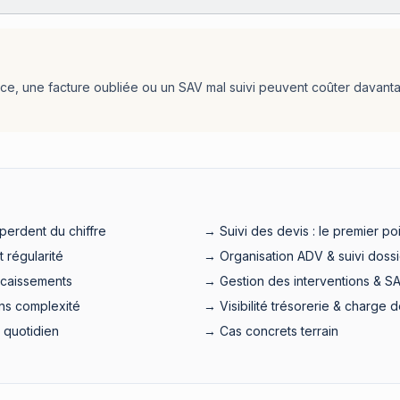
ce, une facture oubliée ou un SAV mal suivi peuvent coûter davan
 perdent du chiffre
→ Suivi des devis : le premier poi
t régularité
→ Organisation ADV & suivi dossi
ncaissements
→ Gestion des interventions & S
sans complexité
→ Visibilité trésorerie & charge de
e quotidien
→ Cas concrets terrain