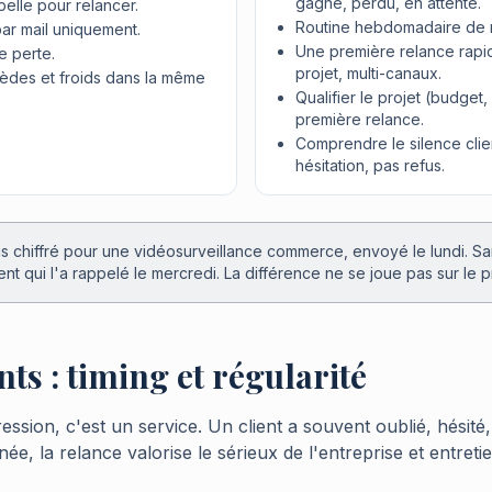
gagné, perdu, en attente.
pelle pour relancer.
Routine hebdomadaire de r
par mail uniquement.
Une première relance rapi
e perte.
projet, multi-canaux.
ièdes et froids dans la même
Qualifier le projet (budget,
première relance.
Comprendre le silence client
hésitation, pas refus.
s chiffré pour une vidéosurveillance commerce, envoyé le lundi. San
t qui l'a rappelé le mercredi. La différence ne se joue pas sur le pri
nts : timing et régularité
ession, c'est un service. Un client a souvent oublié, hésité
ée, la relance valorise le sérieux de l'entreprise et entreti