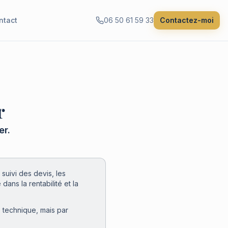
ntact
06 50 61 59 33
Contactez-moi
r
er.
uivi des devis, les
 dans la rentabilité et la
 technique, mais par