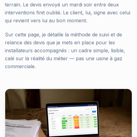
terrain. Le devis envoyé un mardi soir entre deux
interventions finit oublié. Le client, lui, signe avec celui
qui revient vers lui au bon moment.
Sur cette page, je détaille la méthode de suivi et de
relance des devis que je mets en place pour les
installateurs accompagnés : un cadre simple, lisible,
calé sur la réalité du métier — pas une usine à gaz
commerciale.